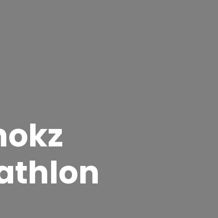
hokz
iathlon