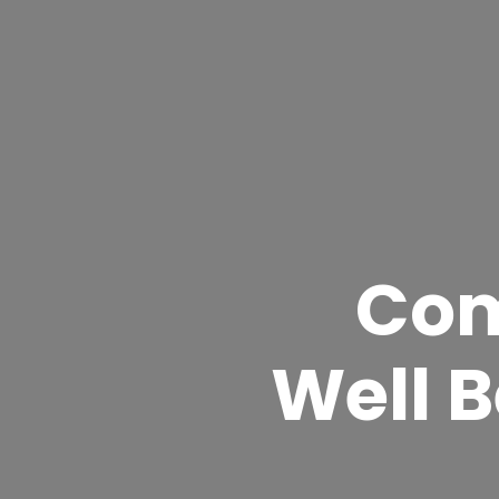
Com
Well B